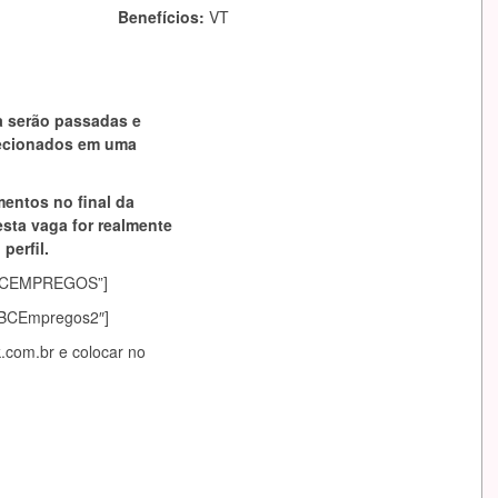
Benefícios:
VT
a serão passadas e
lecionados em uma
mentos no final da
esta vaga for realmente
perfil.
asABCEMPREGOS”]
sABCEmpregos2″]
.com.br
e colocar no