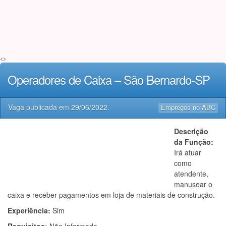
<>
Operadores de Caixa – São Bernardo-SP
Vaga publicada em
29/06/2022
.
Empregos no ABC
Descrição
da Função:
Irá atuar
como
atendente,
manusear o
caixa e receber pagamentos em loja de materiais de construção.
Experiência:
Sim