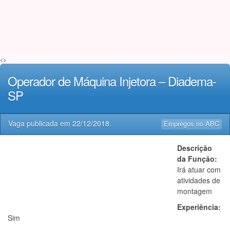
<>
Operador de Máquina Injetora – Diadema-
SP
Vaga publicada em
22/12/2018
.
Empregos no ABC
Descrição
da Função:
Irá atuar com
atividades de
montagem
Experiência:
Sim