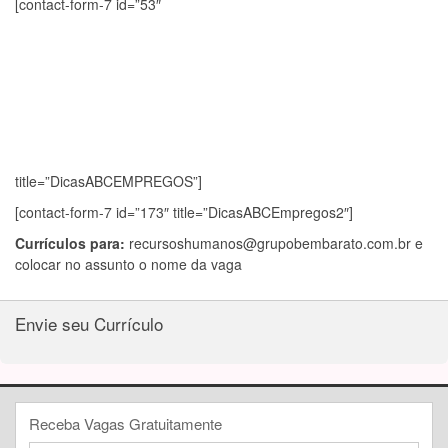
[contact-form-7 id=”53″
title=”DicasABCEMPREGOS”]
[contact-form-7 id=”173″ title=”DicasABCEmpregos2″]
Currículos para:
recursoshumanos@grupobembarato.com.br
e
colocar no assunto o nome da vaga
Envie seu Currículo
Receba Vagas Gratuitamente