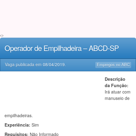
<>
Operador de Empilhadeira – ABCD-SP
Vaga publicada em
08/04/2019
.
Empregos no ABC
Descrição
da Função:
Irá atuar com
manuseio de
empilhadeiras.
Experiência:
Sim
Requisitos:
Não Informado