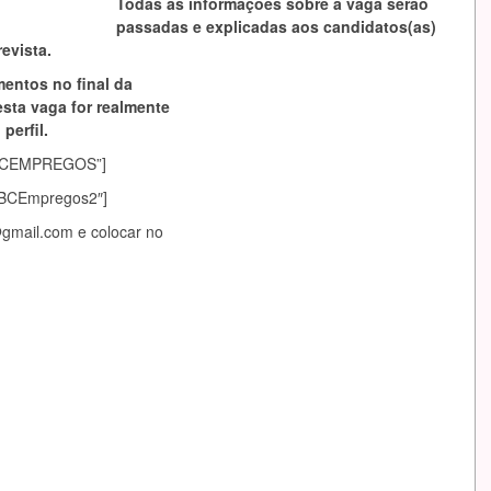
Todas as informações sobre a vaga serão
passadas e explicadas aos candidatos(as)
evista.
mentos no final da
esta vaga for realmente
perfil.
asABCEMPREGOS”]
sABCEmpregos2″]
@gmail.com
e colocar no