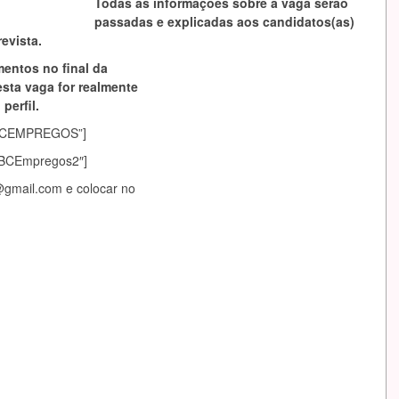
Todas as informações sobre a vaga serão
passadas e explicadas aos candidatos(as)
evista.
mentos no final da
esta vaga for realmente
perfil.
asABCEMPREGOS”]
sABCEmpregos2″]
@gmail.com
e colocar no