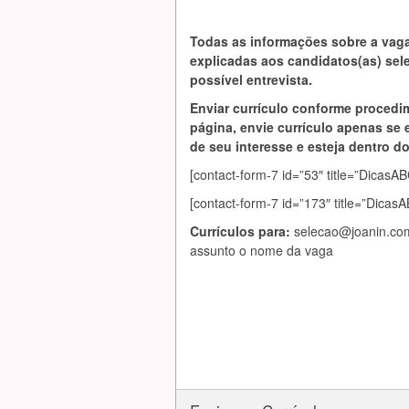
Todas as informações sobre a vag
explicadas aos candidatos(as) se
possível entrevista.
Enviar currículo conforme procedi
página, envie currículo apenas se 
de seu interesse e esteja dentro do 
[contact-form-7 id=”53″ title=”Dic
[contact-form-7 id=”173″ title=”Dica
Currículos para:
selecao@joanin.co
assunto o nome da vaga