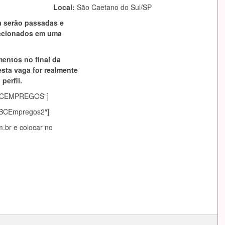
Local:
São Caetano do Sul/SP
a serão passadas e
lecionados em uma
mentos no final da
esta vaga for realmente
perfil.
asABCEMPREGOS”]
sABCEmpregos2″]
m.br
e colocar no