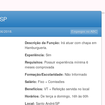
<>
-SP
06/2018
.
Empregos no ABC
Descrição da Função:
Irá atuar com chapa em
Hamburgueria.
Experiência:
Sim
Requisitos:
Possuir experiência mínima 6
meses comprovada
Formação/Escolaridade:
Não Informado
Salário:
Fixo + Comissões
Benefícios:
VT + Refeição servida no local
Horários:
De terça a domingo, 16h às 00h
Local:
Santo André/SP