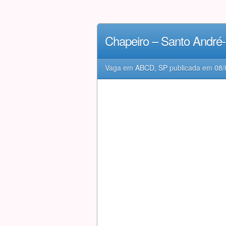
Chapeiro – Santo André
Vaga em
ABCD, SP
publicada em
08/