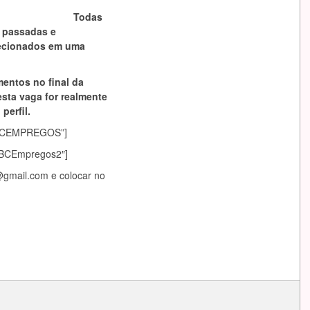
Todas
o passadas e
lecionados em uma
mentos no final da
esta vaga for realmente
perfil.
asABCEMPREGOS”]
sABCEmpregos2″]
@gmail.com
e colocar no