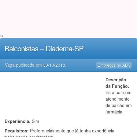
<>
Balconistas – Diadema-SP
Vaga publicada em
30/10/2018
.
Empregos no ABC
Descrição
da Função:
Irá atuar com
atendimento
de balcão em
farmácia.
Experiência:
Sim
Requisitos:
Preferencialmente que já tenha experiência