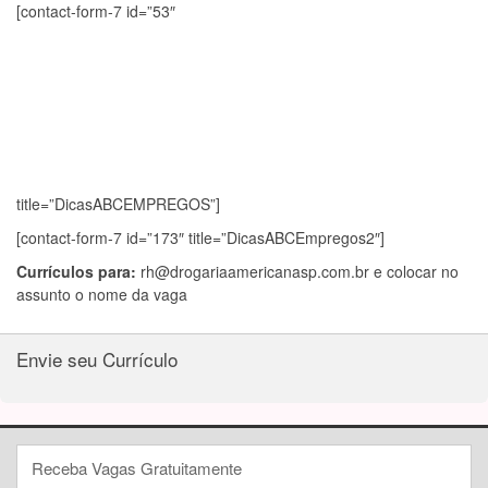
[contact-form-7 id=”53″
title=”DicasABCEMPREGOS”]
[contact-form-7 id=”173″ title=”DicasABCEmpregos2″]
Currículos para:
rh@drogariaamericanasp.com.br
e colocar no
assunto o nome da vaga
Envie seu Currículo
Receba Vagas Gratuitamente