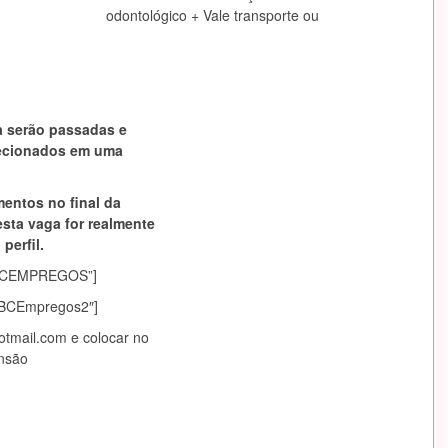
odontológico + Vale transporte ou
a serão passadas e
lecionados em uma
mentos no final da
esta vaga for realmente
perfil.
asABCEMPREGOS”]
sABCEmpregos2″]
hotmail.com
e colocar no
nsão