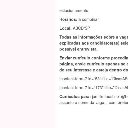
estacionamento
Horários:
à combinar
Local:
ABCD/SP
Todas as informações sobre a vag
explicadas aos candidatos(as) se
possível entrevista.
Enviar currículo conforme procedi
página, envie currículo apenas se 
de seu interesse e esteja dentro do 
[contact-form-7 id=”53″ title=”Dic
[contact-form-7 id=”173″ title=”Dica
Currículos para:
jamille.faustino1@
assunto o nome da vaga – com prete