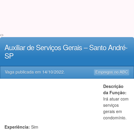
<>
Auxiliar de Serviços Gerais – Santo André-
SP
Vaga publicada em
14/10/2022
.
Empregos no ABC
Descrição
da Função:
Irá atuar com
serviços
gerais em
condomínio.
Experiência:
Sim