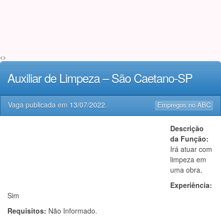
<>
Auxiliar de Limpeza – São Caetano-SP
Vaga publicada em
13/07/2022
.
Empregos no ABC
Descrição
da Função:
Irá atuar com
limpeza em
uma obra.
Experiência:
Sim
Requisitos:
Não Informado.