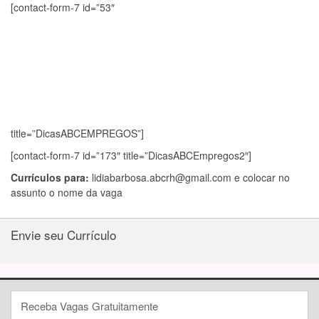
[contact-form-7 id=”53″
title=”DicasABCEMPREGOS”]
[contact-form-7 id=”173″ title=”DicasABCEmpregos2″]
Currículos para:
lidiabarbosa.abcrh@gmail.com
e colocar no
assunto o nome da vaga
Envie seu Currículo
Receba Vagas Gratuitamente