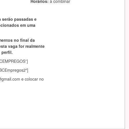
Horários:
à combinar
a serão passadas e
lecionados em uma
mentos no final da
esta vaga for realmente
perfil.
asABCEMPREGOS”]
sABCEmpregos2″]
@gmail.com
e colocar no