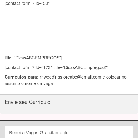
[contact-form-7 id=”53″
title=”DicasABCEMPREGOS”]
[contact-form-7 id=”173″ title=”DicasABCEmpregos2″]
Currículos para:
rhweddingstoreabc@gmail.com
e colocar no
assunto o nome da vaga
Envie seu Currículo
Receba Vagas Gratuitamente