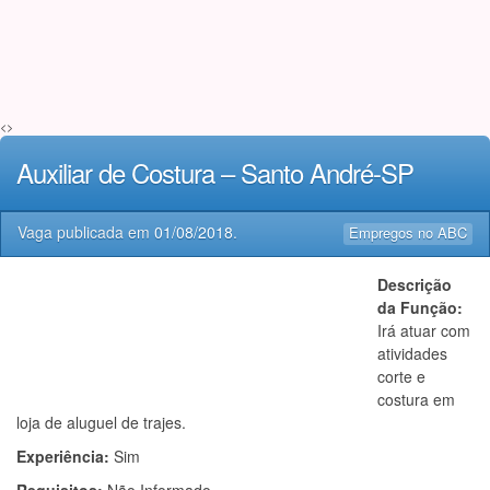
<>
Auxiliar de Costura – Santo André-SP
Vaga publicada em
01/08/2018
.
Empregos no ABC
Descrição
da Função:
Irá atuar com
atividades
corte e
costura em
loja de aluguel de trajes.
Experiência:
Sim