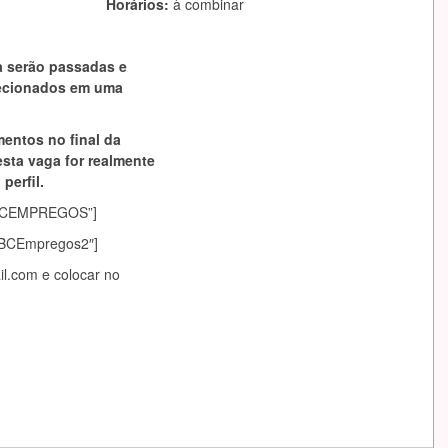
Horários:
à combinar
a serão passadas e
lecionados em uma
mentos no final da
esta vaga for realmente
perfil.
asABCEMPREGOS”]
sABCEmpregos2″]
il.com
e colocar no