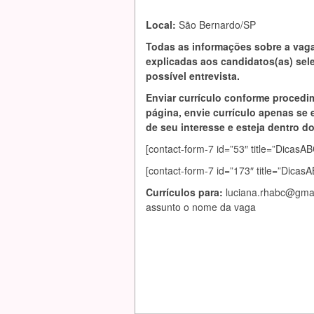
Local:
São Bernardo/SP
Todas as informações sobre a vag
explicadas aos candidatos(as) se
possível entrevista.
Enviar currículo conforme procedi
página, envie currículo apenas se 
de seu interesse e esteja dentro do 
[contact-form-7 id=”53″ title=”Dic
[contact-form-7 id=”173″ title=”Dica
Currículos para:
luciana.rhabc@gma
assunto o nome da vaga