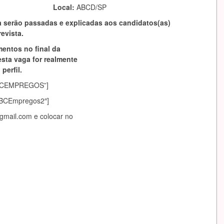
Local:
ABCD/SP
 serão passadas e explicadas aos candidatos(as)
evista.
mentos no final da
esta vaga for realmente
perfil.
asABCEMPREGOS”]
sABCEmpregos2″]
gmail.com
e colocar no