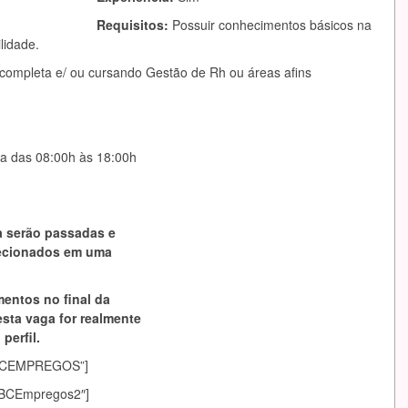
Requisitos:
Possuir conhecimentos básicos na
lidade.
ompleta e/ ou cursando Gestão de Rh ou áreas afins
ra das 08:00h às 18:00h
a serão passadas e
lecionados em uma
mentos no final da
esta vaga for realmente
perfil.
asABCEMPREGOS”]
sABCEmpregos2″]